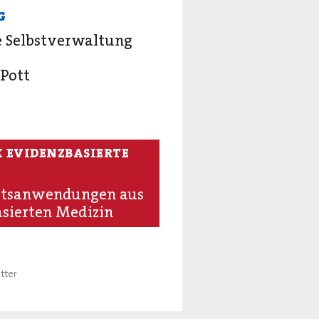
G
e Selbstverwaltung
 Pott
 EVIDENZBASIERTE
eitsanwendungen aus
asierten Medizin
tter