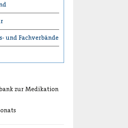
und
ir
fs- und Fachverbände
e
bank zur Medikation
Monats