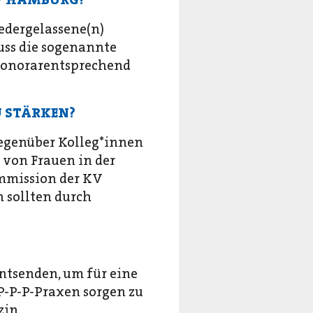
iedergelassene(n)
uss die sogenannte
 honorarentsprechend
 STÄRKEN?
egenüber Kolleg*innen
 von Frauen in der
ommission der KV
 sollten durch
tsenden, um für eine
 P-P-P-Praxen sorgen zu
zin.