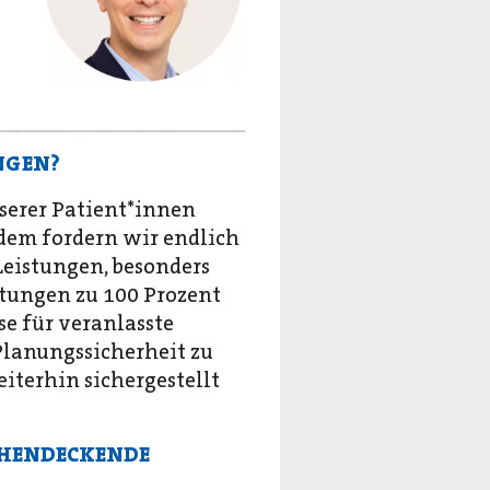
NGEN?
serer Patient*innen
dem fordern wir endlich
eistungen, besonders
stungen zu 100 Prozent
e für veranlasste
lanungssicherheit zu
eiterhin sichergestellt
CHENDECKENDE