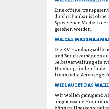
Eine offene, transparent
durchschaubar ist ohne 
Sprechende Medizin der 
gesehen werden.
WELCHE MASSNAHMEN 
Die KV Hamburg sollte 
und Berufsverbänden auf
Selbstverwaltung ein wic
Hamburg sind zu fördern
finanzielle Anreize gef
WIE LAUTET DAS WAHLZ
Wir wollen genügend Ab
angemessene Honorierung 
können. Übergeordnetes 