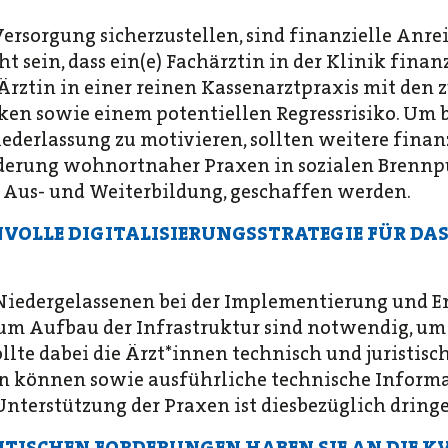
sorgung sicherzustellen, sind finanzielle Anre
t sein, dass ein(e) Fachärztin in der Klinik finanzi
) Ärztin in einer reinen Kassenarztpraxis mit den 
en sowie einem potentiellen Regressrisiko. Um 
ederlassung zu motivieren, sollten weitere finanzi
rderung wohnortnaher Praxen in sozialen Brenn
 Aus- und Weiterbildung, geschaffen werden.
NVOLLE DIGITALISIERUNGSSTRATEGIE FÜR D
Niedergelassenen bei der Implementierung und E
zum Aufbau der Infrastruktur sind notwendig, um
llte dabei die Ärzt*innen technisch und juristis
n können sowie ausführliche technische Informa
Unterstützung der Praxen ist diesbezüglich dring
TISCHEN FORDERUNGEN HABEN SIE AN DIE 