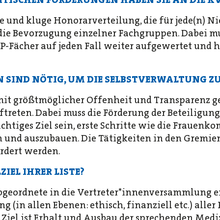
e und kluge Honorarverteilung, die für jede(n) N
die Bevorzugung einzelner Fachgruppen. Dabei m
P-Fächer auf jeden Fall weiter aufgewertet und
SIND NÖTIG, UM DIE SELBSTVERWALTUNG ZU
mit größtmöglicher Offenheit und Transparenz g
treten. Dabei muss die Förderung der Beteiligung
htiges Ziel sein, erste Schritte wie die Frauenk
 und auszubauen. Die Tätigkeiten in den Gremien
ördert werden.
IEL IHRER LISTE?
geordnete in die Vertreter*innenversammlung en
(in allen Ebenen: ethisch, finanziell etc.) aller
Ziel ist Erhalt und Ausbau der sprechenden Medi