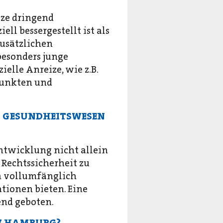
ize dringend
ell bessergestellt ist als
zusätzlichen
besonders junge
elle Anreize, wie z.B.
punkten und
AS GESUNDHEITSWESEN
ntwicklung nicht allein
 Rechtssicherheit zu
ch vollumfänglich
tionen bieten. Eine
end geboten.
KV HAMBURG?