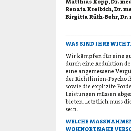
Matthias Köpp, Dr. med
Renata Kreibich, Dr. me
Birgitta Rüth-Behr, D
WAS SIND IHRE WICH
Wir kämpfen für eine gu
durch eine Reduktion d
eine angemessene Vergüt
der Richtlinien-Psychot
sowie die explizite För
Leistungen müssen abge
bieten. Letztlich muss d
sein.
WELCHE MASSNAHMEN 
WOHNORTNAHE VERSO