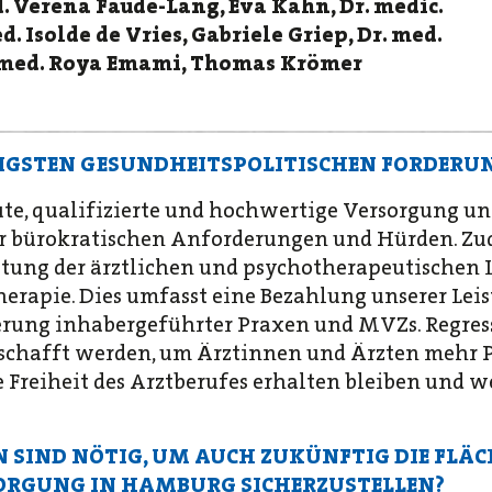
. Verena Faude-Lang, Eva Kahn, Dr. medic.
d. Isolde de Vries, Gabriele Griep, Dr. med.
r. med. Roya Emami, Thomas Krömer
TIGSTEN GESUNDHEITSPOLITISCHEN FORDERU
te, qualifizierte und hochwertige Versorgung un
er bürokratischen Anforderungen und Hürden. Zu
ung der ärztlichen und psychotherapeutischen L
herapie. Dies umfasst eine Bezahlung unserer Lei
derung inhabergeführter Praxen und MVZs. Regress
schafft werden, um Ärztinnen und Ärzten mehr P
ie Freiheit des Arztberufes erhalten bleiben und w
SIND NÖTIG, UM AUCH ZUKÜNFTIG DIE FLÄ
RGUNG IN HAMBURG SICHERZUSTELLEN?