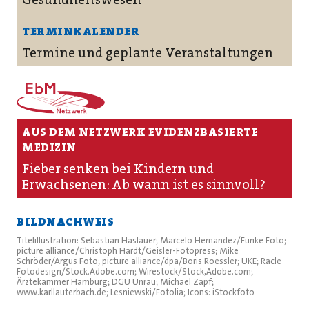
TERMINKALENDER
Termine und geplante Veranstaltungen
AUS DEM NETZWERK EVIDENZBASIERTE
MEDIZIN
Fieber senken bei Kindern und
Erwachsenen: Ab wann ist es sinnvoll?
BILDNACHWEIS
Titelillustration: Sebastian Haslauer; Marcelo Hernandez/Funke Foto;
picture alliance/Christoph Hardt/Geisler-Fotopress; Mike
Schröder/Argus Foto; picture alliance/dpa/Boris Roessler; UKE; Racle
Fotodesign/Stock.Adobe.com; Wirestock/Stock,Adobe.com;
Ärztekammer Hamburg; DGU Unrau; Michael Zapf;
www.karllauterbach.de; Lesniewski/Fotolia; Icons: iStockfoto