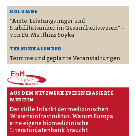
KOLUMNE
"Ärzte: Leis­tungs­träger und
Stabilitätsanker im Gesundheitswesen" –
von Dr. Matthias Soyka
TERMINKALENDER
Termine und geplante Veranstaltungen
AUS DEM NETZWERK EVIDENZBASIERTE
MEDIZIN
Der stille Infarkt der medizinischen
Wissensinfrastruktur: Warum Europa
eine eigene biomedizinische
Literaturdatenbank braucht