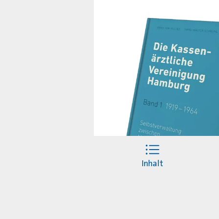
Inhalt
Das zweibändige Werk is