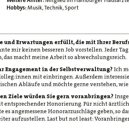
Weitere Ämter:
Mitglied im Hamburger Hausärzt
Hobbys:
Musik, Technik, Sport
e und Erwartungen erfüllt, die mit Ihrer Ber
nte mir keinen besseren Job vorstellen. Jeder Tag 
, das macht meine Arbeit so abwechslungsreich.
Ihr Engagement in der Selbstverwaltung?
Ich m
olleg:innen mit einbringen. Außerdem interessier
ischen Abläufe und möchte gerne verstehen, wie 
hen Ziele würden Sie gern voranbringen?
Insge
entsprechender Honorierung. Für nicht ärztliche 
lte es angemessene Honorarzuschläge geben, so das
eiter aufzustellen. Last but not least: Voranbringe