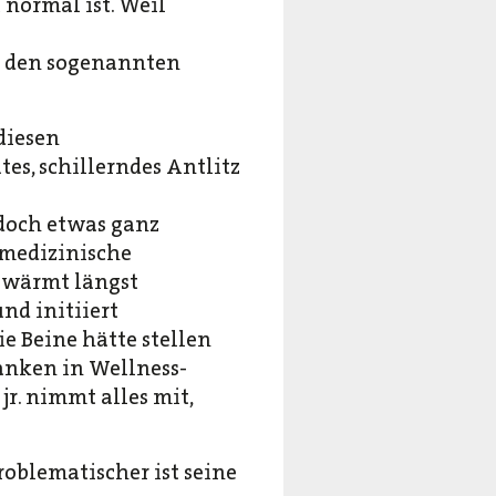
normal ist. Weil
on den sogenannten
diesen
es, schillerndes Antlitz
edoch etwas ganz
 medizinische
 wärmt längst
d initiiert
e Beine hätte stellen
ranken in Wellness-
r. nimmt alles mit,
problematischer ist seine