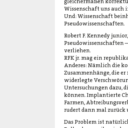
gleichermaßen korrektur
Wissenschaft uns auch im
Und: Wissenschaft beinh
Pseudowissenschaften.
Robert F. Kennedy junior
Pseudowissenschaften – o
verliehen.
RFK jr. mag ein republi
Anderes: Nämlich die k
Zusammenhänge, die er 
widerlegte Verschwörung
Untersuchungen dazu, die
können. Implantierte Ch
Farmen, Abtreibungsverbo
rudert dann mal zurück 
Das Problem ist natürlich