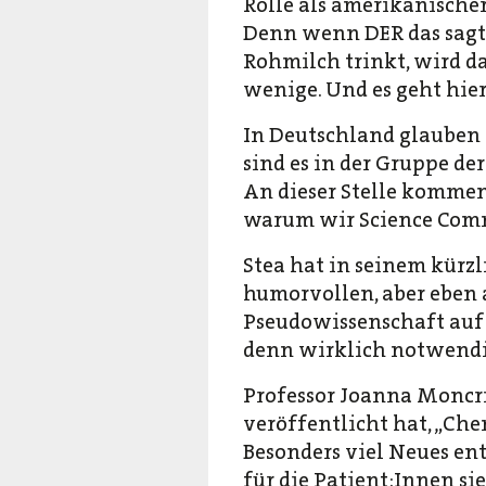
Rolle als amerikanische
Denn wenn DER das sagt
Rohmilch trinkt, wird d
wenige. Und es geht hie
In Deutschland glauben 
sind es in der Gruppe de
An dieser Stelle kommen
warum wir Science Com
Stea hat in seinem kürz
humorvollen, aber eben 
Pseudowissenschaft auf 
denn wirklich notwendig
Professor Joanna Moncrie
veröffentlicht hat, „Ch
Besonders viel Neues ent
für die Patient:Innen sie