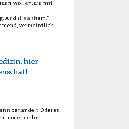
rden wollen, die mit
g. And it´s a sham.”
hmend, vermeintlich
dizin, hier
enschaft
ann behandelt. Oder es
chen oder mehr