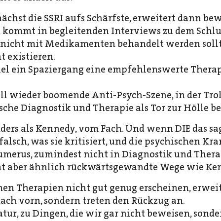
ächst die SSRI aufs Schärfste, erweitert dann be
d kommt in begleitenden Interviews zu dem Schlus
nicht mit Medikamenten behandelt werden sollte
 existieren.
el ein Spaziergang eine empfehlenswerte Therapi
uell wieder boomende Anti-Psych-Szene, in der Trol
sche Diagnostik und Therapie als Tor zur Hölle be
ders als Kennedy, vom Fach. Und wenn DIE das sag
s falsch, was sie kritisiert, und die psychischen K
Humerus, zumindest nicht in Diagnostik und Thera
t aber ähnlich rückwärtsgewandte Wege wie Ke
n Therapien nicht gut genug erscheinen, erweite
nach vorn, sondern treten den Rückzug an.
atur, zu Dingen, die wir gar nicht beweisen, son