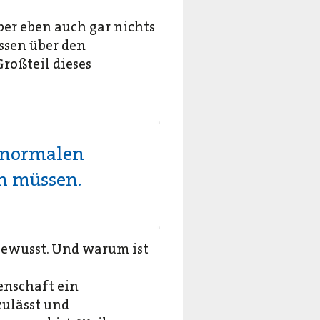
ber eben auch gar nichts
ssen über den
roßteil dieses
g normalen
n müssen.
 bewusst. Und warum ist
enschaft ein
zulässt und