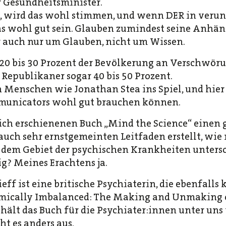
r Gesundheitsminister.
, wird das wohl stimmen, und wenn DER in verun
as wohl gut sein. Glauben zumindest seine Anhäng
r auch nur um Glauben, nicht um Wissen.
20 bis 30 Prozent der Bevölkerung an Verschwör
r Republikaner sogar 40 bis 50 Prozent.
 Menschen wie Jonathan Stea ins Spiel, und hier 
municators wohl gut brauchen können.
lich erschienenen Buch „Mind the Science“ einen 
auch sehr ernstgemeinten Leitfaden erstellt, wi
dem Gebiet der psychischen Krankheiten untersc
? Meines Erachtens ja.
ff ist eine britische Psychiaterin, die ebenfalls 
emically Imbalanced: The Making and Unmaking o
hält das Buch für die Psychiater:innen unter uns
ht es anders aus.