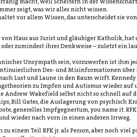
fähig macht, weil Scheitern in der Wissenschaft 
mer zeigt, was wir alles nicht wissen.
altet vor allem Wissen, das unterscheidet sie v
, von Haus aus Jurist und gläubiger Katholik, hat 
der zumindest ihrer Denkweise – zuletzt ein laut
kanischer Unsympath sein, vorzuwerfen ist ihm j
ontinuierlichen Des- und Misinformationen über
nach Lust und Laune in den Raum wirft. Kennedy
stheorien zu Impfen und Autismus wieder auf un
 Andrew Wakefield selbst nicht so schnell auf di
ips, Bill Gates, die Auslagerung von psychisch K
te, generelles Impfgegnertum, you name it. RFK j
und wieder nach vorn in einen anderen Irrweg.
 zu einem Teil RFK jr. als Person, aber noch viel 