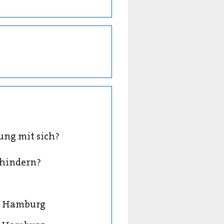
ung mit sich?
rhindern?
083 Hamburg