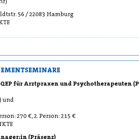
hr)
ldtstr. 56 / 22083 Hamburg
KTE
GEMENTSEMINARE
QEP für Arztpraxen und Psychotherapeuten (P
r) und
son: 270 €, 2. Person: 215 €
NKTE
nager:in (Präsenz)