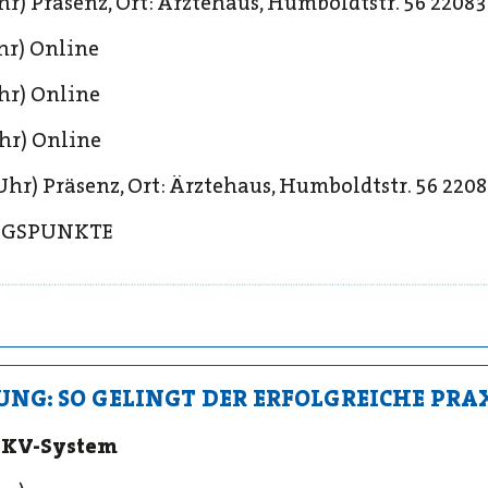
 Uhr) Präsenz, Ort: Ärztehaus, Humboldtstr. 56 220
Uhr) Online
Uhr) Online
Uhr) Online
7 Uhr) Präsenz, Ort: Ärztehaus, Humboldtstr. 56 2
UNGSPUNKTE
NG: SO GELINGT DER ERFOLGREICHE PRA
s KV-System