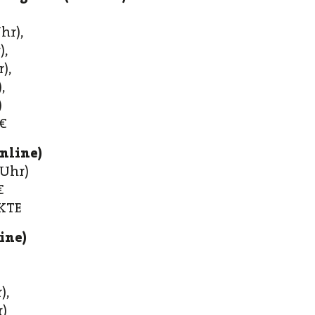
hr),
),
),
,
)
€
nline)
 Uhr)
€
KTE
ine)
),
r)