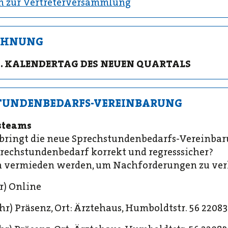
n zur Vertreterversammlung
ECHNUNG
 15. KALENDERTAG DES NEUEN QUARTALS
STUNDENBEDARFS-VEREINBARUNG
steams
ringt die neue Sprechstundenbedarfs-Vereinbar
prechstundenbedarf korrekt und regresssicher?
en vermieden werden, um Nachforderungen zu ve
hr) Online
 Uhr) Präsenz, Ort: Ärztehaus, Humboldtstr. 56 22