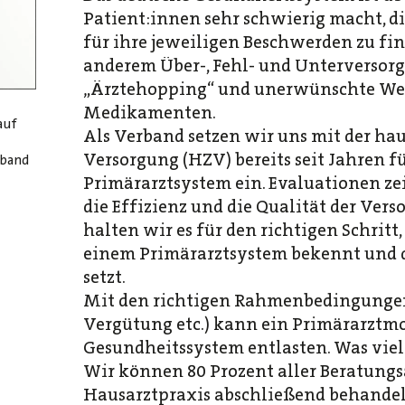
Patient:innen sehr schwierig macht, di
für ihre jeweiligen Beschwerden zu fin
anderem Über-, Fehl- und Unterversor
„Ärztehopping“ und unerwünschte We
Medikamenten.
auf
Als Verband setzen wir uns mit der ha
Versorgung (HZV) bereits seit Jahren fü
rband
Primärarztsystem ein. Evaluationen zei
die Effizienz und die Qualität der Ver
halten wir es für den richtigen Schritt, 
einem Primärarztsystem bekennt und 
setzt.
Mit den richtigen Rahmenbedingungen 
Vergütung etc.) kann ein Primärarztmo
Gesundheitssystem entlasten. Was viele
Wir können 80 Prozent aller Beratungsa
Hausarztpraxis abschließend behande