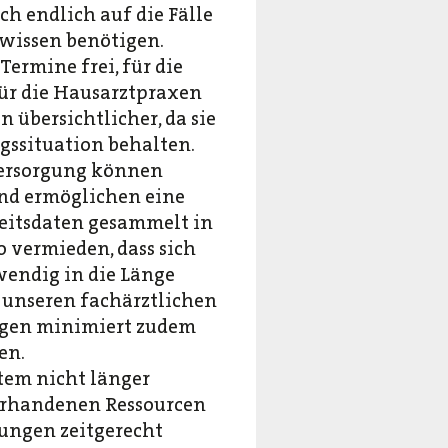
h endlich auf die Fälle
lwissen benötigen.
ermine frei, für die
Für die Hausarztpraxen
 übersichtlicher, da sie
gssituation behalten.
Versorgung können
nd ermöglichen eine
heitsdaten gesammelt in
o vermieden, dass sich
wendig in die Länge
 unseren fachärztlichen
ngen minimiert zudem
en.
stem nicht länger
orhandenen Ressourcen
ungen zeitgerecht