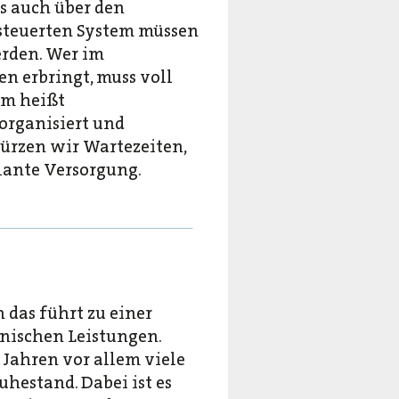
s auch über den
esteuerten System müssen
erden. Wer im
en erbringt, muss voll
em heißt
 organisiert und
kürzen wir Wartezeiten,
lante Versorgung.
 das führt zu einer
ischen Leistungen.
Jahren vor allem viele
hestand. Dabei ist es