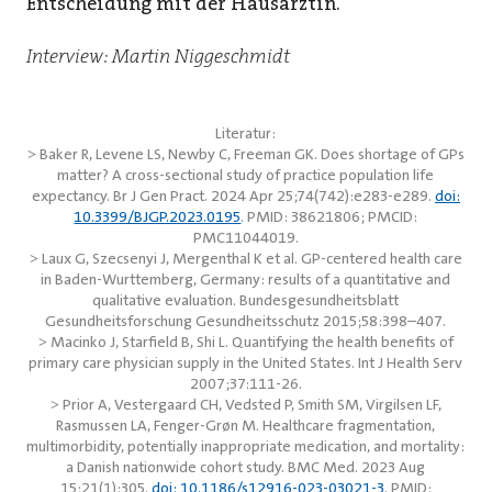
Entscheidung mit der Hausärztin.
Interview: Martin Niggeschmidt
Literatur:
˃
Baker R, Levene LS, Newby C, Freeman GK. Does shortage of GPs
matter? A cross-sectional study of practice population life
expectancy. Br J Gen Pract. 2024 Apr 25;74(742):e283-e289.
doi:
10.3399/BJGP.2023.0195
. PMID: 38621806; PMCID:
PMC11044019.
˃
Laux G, Szecsenyi J, Mergenthal K et al. GP-centered health care
in Baden-Wurttemberg, Germany: results of a quantitative and
qualitative evaluation. Bundesgesundheitsblatt
Gesundheitsforschung Gesundheitsschutz 2015;58:398–407.
˃
Macinko J, Starfield B, Shi L. Quantifying the health benefits of
primary care physician supply in the United States. Int J Health Serv
2007;37:111-26.
˃
Prior A, Vestergaard CH, Vedsted P, Smith SM, Virgilsen LF,
Rasmussen LA, Fenger-Grøn M. Healthcare fragmentation,
multimorbidity, potentially inappropriate medication, and mortality:
a Danish nationwide cohort study. BMC Med. 2023 Aug
15;21(1):305.
doi: 10.1186/s12916-023-03021-3
. PMID: