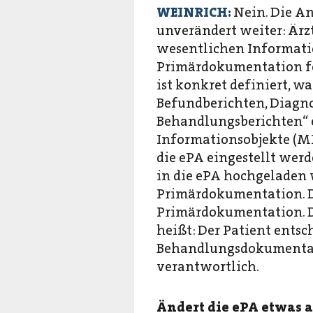
WEINRICH:
Nein. Die A
unverändert weiter: Ärz
wesentlichen Informatio
Primärdokumentation fes
ist konkret definiert, wa
Befundberichten, Diagn
Behandlungsberichten“ e
Informationsobjekte (MI
die ePA eingestellt wer
in die ePA hochgeladen 
Primärdokumentation. D
Primärdokumentation. De
heißt: Der Patient entsc
Behandlungsdokumentati
verantwortlich.
Ändert die ePA etwas 