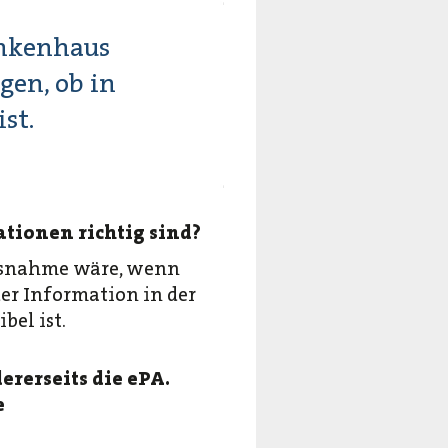
ankenhaus
gen, ob in
st.
tionen richtig sind?
Ausnahme wäre, wenn
er Information in der
bel ist.
ererseits die ePA.
e