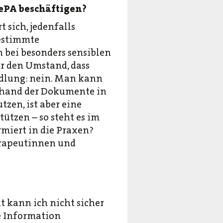
 ePA beschäftigen?
sich, jedenfalls
bestimmte
 bei besonders sensiblen
r den Umstand, dass
ndlung: nein. Man kann
anhand der Dokumente in
tzen, ist aber eine
tützen – so steht es im
rmiert in die Praxen?
erapeutinnen und
t kann ich nicht sicher
te Information