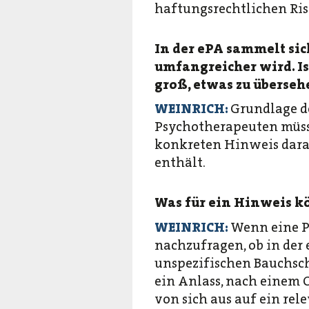
haftungsrechtlichen Ris
In der ePA sammelt sic
umfangreicher wird. Is
groß, etwas zu überseh
WEINRICH:
Grundlage d
Psychotherapeuten müsse
konkreten Hinweis darau
enthält.
Was für ein Hinweis kö
WEINRICH:
Wenn eine P
nachzufragen, ob in der 
unspezifischen Bauchschm
ein Anlass, nach einem O
von sich aus auf ein re