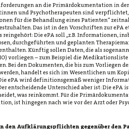
nforderungen an die Primärdokumentation in den
tinnen und Psychotherapeuten sind verpflichtet, 
nen für die Behandlung eines Patienten“ zeitnah
tzuhalten. Das ist in den Vorschriften zur ePA e
s reingehört: Die ePA soll „z.B. Informationen, in
osen, durchgeführten und geplanten Therapiem
nthalten. Künftig sollen Daten, die als sogenan
O) vorliegen – zum Beispiel die Medikationsliste
den. Bei den Dokumenten, die bis zum Vorliegen 
werden, handelt es sich im Wesentlichen um Kopi
ie ePA wird definitionsgemäß weniger Informati
r entscheidende Unterschied aber ist: Die ePA is
heidet, was reinkommt. Für die Primärdokumentati
on, ist hingegen nach wie vor der Arzt oder Ps
an den Aufklärungspflichten gegenüber den 