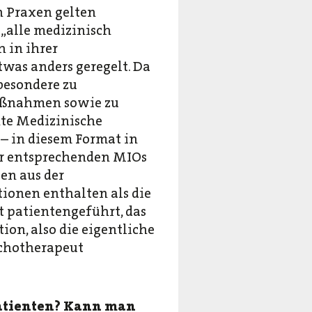
 Praxen gelten
„alle medizinisch
 in ihrer
twas anders geregelt. Da
sbesondere zu
aßnahmen sowie zu
nte Medizinische
 – in diesem Format in
der entsprechenden MIOs
en aus der
onen enthalten als die
t patientengeführt, das
on, also die eigentliche
ychotherapeut
Patienten? Kann man