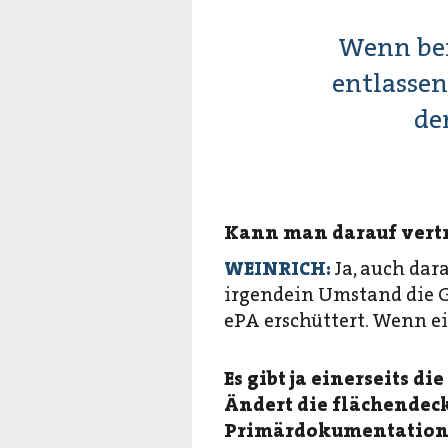
Wenn bei
entlassen
de
Kann man darauf vertra
WEINRICH:
Ja, auch da
irgendein Umstand die G
ePA erschüttert. Wenn ei
Es gibt ja einerseits 
Ändert die flächendec
Primärdokumentation 