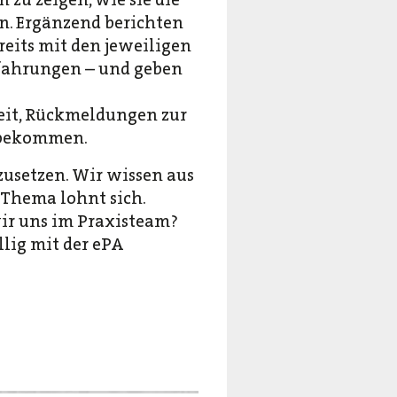
n. Ergänzend berichten
reits mit den jeweiligen
fahrungen – und geben
heit, Rück­meldungen zur
 bekommen.
zusetzen. Wir wissen aus
 Thema lohnt sich.
wir uns im Praxisteam?
lig mit der ePA