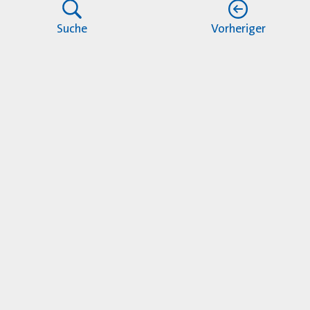
Suche
Vorheriger
t die erste Gesamtdarstellung der Geschichte de
e Gegenwart. Die Autoren zeichnen die stürmisch
 nationalsozialistischer Herrschaft und den Wie
wickelnden Sozialstaats brachte die KV Hamburg e
 Weg - vom Ausbau des ärztlichen Notfalldienste
lmannsberg bis hin zur Einrichtung von Schwe
die Bücher kostenlos bestellen.
tsarbeit@kvhh.de