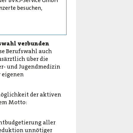
 der BVKJ-Service GmbH
konzerte besuchen,
ufswahl verbunden
ese Berufswahl auch
särztlich über die
der- und Jugendmedizin
r eigenen
öglichkeit der aktiven
dem Motto:
ntbudgetierung aller
Reduktion unnötiger