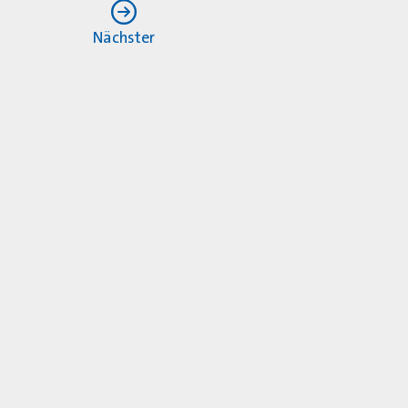
Nächster
r KV Hamburg von der
en Zwanzigerjahre, die
deraufbau ab 1945 nach.
ine Fülle von
s über die Konzeption
rpunktpraxen.