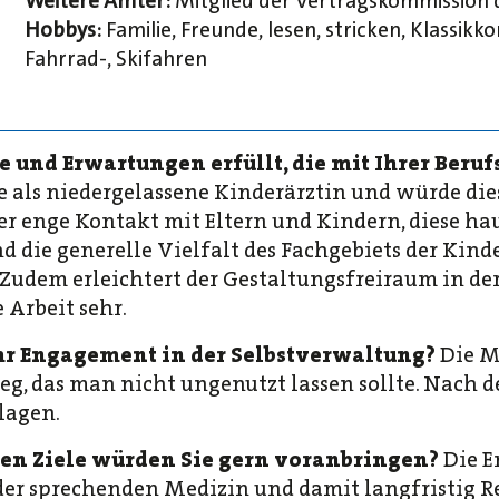
Weitere Ämter:
Mitglied der Vertragskommission
Hobbys:
Familie, Freunde, lesen, stricken, Klassik
Fahrrad-, Skifahren
e und Erwartungen erfüllt, die mit Ihrer Ber
ne als niedergelassene Kinderärztin und würde di
r enge Kontakt mit Eltern und Kindern, diese hau
d die generelle Vielfalt des Fachgebiets der Kin
 Zudem erleichtert der Gestaltungsfreiraum in de
 Arbeit sehr.
Ihr Engagement in der Selbstverwaltung?
Die M
ileg, das man nicht ungenutzt lassen sollte. Nach 
lagen.
hen Ziele würden Sie gern voranbringen?
Die E
der sprechenden Medizin und damit langfristig 