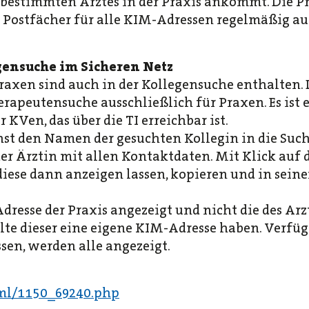
s bestimmten Arztes in der Praxis ankommt. Die P
die Postfächer für alle KIM-Adressen regelmäßig a
gensuche im Sicheren Netz
axen sind auch in der Kollegensuche enthalten. 
erapeutensuche ausschließlich für Praxen. Es is
KVen, das über die TI erreichbar ist.
chst den Namen der gesuchten Kollegin in die Su
 der Ärztin mit allen Kontaktdaten. Mit Klick au
 diese dann anzeigen lassen, kopieren und in s
resse der Praxis angezeigt und nicht die des Arz
te dieser eine eigene KIM-Adresse haben. Verfügt
en, werden alle angezeigt.
ml/1150_69240.php