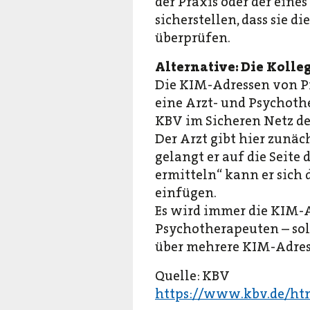
der Praxis oder der eine
sicherstellen, dass sie 
überprüfen.
Alternative: Die Kolle
Die KIM-Adressen von Pr
eine Arzt- und Psychoth
KBV im Sicheren Netz der 
Der Arzt gibt hier zunä
gelangt er auf die Seite
ermitteln“ kann er sich
einfügen.
Es wird immer die KIM-Ad
Psychotherapeuten – soll
über mehrere KIM-Adress
Quelle: KBV
https://www.kbv.de/ht