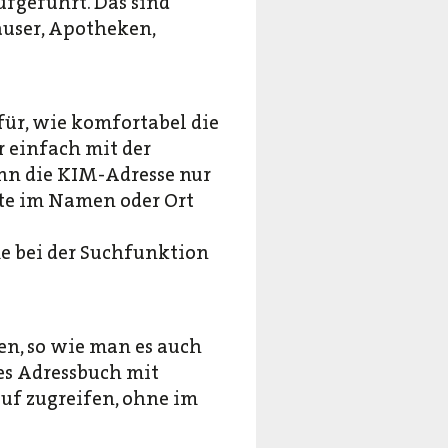
fgeführt. Das sind
user, Apotheken,
ür, wie komfortabel die
r einfach mit der
ann die KIM-Adresse nur
te im Namen oder Ort
me bei der Suchfunktion
en, so wie man es auch
nes Adressbuch mit
uf zugreifen, ohne im