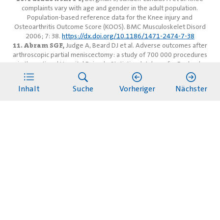
complaints vary with age and gender in the adult population.
Population-based reference data for the Knee injury and
Osteoarthritis Outcome Score (KOOS). BMC Musculoskelet Disord
2006; 7: 38.
https://dx.doi.org/10.1186/1471-2474-7-38
11. Abram SGF,
Judge A, Beard DJ et al. Adverse outcomes after
arthroscopic partial meniscectomy: a study of 700 000 procedures
in the national Hospital Episode Statistics database for England.
Lancet 2018; 392(10160): 2194-2202.
https://dx.doi.org/10.1016/s0140-6736
(18)31771-9
Inhalt
Suche
Vorheriger
Nächster
12. Roemer FW
, Kwoh CK, Hannon MJ et al. Partial meniscectomy
is associated with increased risk of incident radiographic
osteoarthritis and worsening cartilage damage in the following
year. Eur Radiol 2017;27(1):404-413. doi:
https://doi.org/10.1007%2Fs00330-016-4361-z
13. Park CM,
Ryoo S, Choi M et al. Total Knee Replacement After
Arthroscopic Meniscectomy in Knee Osteoarthritis: A Nationwide
Population-Based Cohort Study. J Korean Med Sci 2023;38:e6. doi:
https://doi.org/10.1016/j.joca.2023.01.002