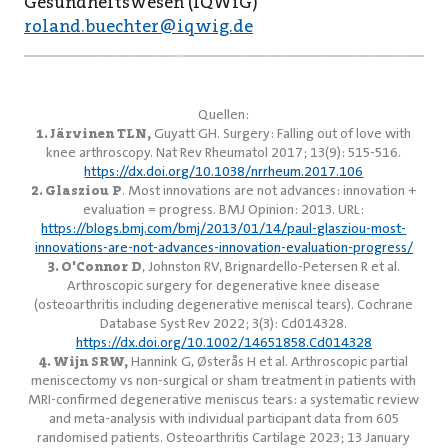
Gesundheitswesen (IQWiG)
roland.buechter@iqwig.de
Quellen:
1. Järvinen TLN,
Guyatt GH. Surgery: Falling out of love with
knee arthroscopy. Nat Rev Rheumatol 2017; 13(9): 515-516.
https://dx.doi.org/10.1038/nrrheum.2017.106
2. Glasziou P
. Most innovations are not advances: innovation +
evaluation = progress. BMJ Opinion: 2013. URL:
https://blogs.bmj.com/bmj/2013/01/14/paul-glasziou-most-
innovations-are-not-advances-innovation-evaluation-progress/
3. O'Connor D
, Johnston RV, Brignardello-Petersen R et al.
Arthroscopic surgery for degenerative knee disease
(osteoarthritis including degenerative meniscal tears). Cochrane
Database Syst Rev 2022; 3(3): Cd014328.
https://dx.doi.org/10.1002/14651858.Cd014328
4. Wijn SRW,
Hannink G, Østerås H et al. Arthroscopic partial
meniscectomy vs non-surgical or sham treatment in patients with
MRI-confirmed degenerative meniscus tears: a systematic review
and meta-analysis with individual participant data from 605
randomised patients. Osteoarthritis Cartilage 2023; 13 January