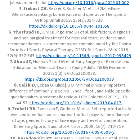
[ahead of print]. doi:
https://doi.org/10.1016/j.joca.2023.01.002
5. Siebert CH
, Becker R, Buchner M et al. S2k-Leitlinie
Meniskuserkrankung: konservative und operative Therapie. Z
Orthop Unfall 2018; 156(3): 324-329.
https://dx.doi.org/10.1055/s-0044-101558
6. Thorlund JB,
Juhl CB, Ingelsrud LH et al. Risk factors, diagnosis
and non-surgical treatment for meniscal tears: evidence and
recommendations: a statement paper commissioned by the Danish
Society of Sports Physical Therapy (DSSF). Br J Sports Med 2018;
52(9): 557-565.
https://dx.doi.org/10.1136/bjsports-2017-098429
7. Skou ST,
Hölmich P, Lind M et al. Early Surgery or Exercise and
Education for Meniscal Tears in Young Adults. NEJM Evidence
2022; 1(2): EVIDoa2100038.
https://dx.doi.org/doi:10.1056/EVIDoa2100038
8. Çelik D,
Çoban Ö, Kılıçoğlu Ö. Minimal clinically important
difference of commonly used hip-, knee-, foot-, and ankle-specific
questionnaires: a systematic review. J Clin Epidemiol 2019; 113:
44-57.
https://dx.doi.org/10.1016/j.jclinepi.2019.04.017.
9. Frobell RB,
Svensson E, Göthrick M et al. Self-reported activity
level and knee function in amateur football players: the influence
of age, gender, history of knee injury and level of competition.
Knee Surg Sports Traumatol Arthrosc 2008; 16(7): 713-719.
https://dx.doi.org/10.1007/s00167-008-0509-y
10. Paradowski PT,
Bergman S, Sundén-Lundius A et al. Knee