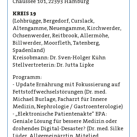
Chaussee 101, 22393 Hamburg
KREIS 19
(Lohbrügge, Bergedorf, Curslack,
Altengamme, Neuengamme, Kirchwerder,
Ochsenwerder, Reitbrook, Allermöhe,
Billwerder, Moorfleth, Tatenberg,
Spadenland)
Kreisobmann: Dr. Sven-Holger Kühn
Stellvertreterin: Dr. Jutta Lipke
Programm:
- Update Ernährung mit Fokussierung auf
Fettstoffwechselstörungen (Dr. med.
Michael Burlage, Facharzt für Innere
Medizin, Nephrologie / Gastroenterologie)
- „Elektronische Patientenakte“ EPA:
Geniale Lösung für bessere Medizin oder
drohendes Digital-Desaster? (Dr. med. Silke
Lüder, Allgemeinärztin, Mitglied