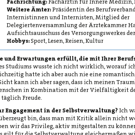
Fachrichtung:
Fachärztin für Innere Medizin,
Weitere Ämter:
Präsidentin des Berufsverban
Internistinnen und Internisten, Mitglied der
Delegiertenversammlung der Ärztekammer Ha
Aufsichtsausschuss des Versorgungswerkes d
Hobbys:
Sport, Lesen, Reisen, Kultur
e und Erwartungen erfüllt, die mit Ihrer Ber
s Studiums wusste ich nicht wirklich, worauf ic
ichzeitig hatte ich aber auch nie eine romantisc
 Sicht kann ich aber sagen, dass ich meinen Trau
nschen in Kombination mit der Vielfältigkeit d
täglich Freude.
Ihr Engagement in der Selbstverwaltung?
Ich w
h überzeugt bin, dass man mit Kritik allein nicht 
n wir das Privileg, aktiv mitgestalten zu können
s gilt für die Selbstverwaltung gleichermaßen wi