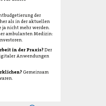
ntbudgetierung der
er als in der aktuellen
ja nicht mehr werden.
der ambulanten Medizin:
investoren.
beit in der Praxis?
Der
 digitaler Anwendungen
rklichen?
Gemeinsam
 waren.