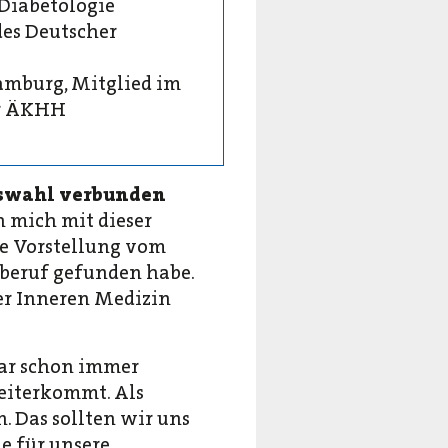
 Diabetologie
des Deutscher
mburg, Mitglied im
er ÄKHH
ufswahl verbunden
h mich mit dieser
he Vorstellung vom
mberuf gefunden habe.
er Inneren Medizin
ar schon immer
weiterkommt. Als
. Das sollten wir uns
e für unsere