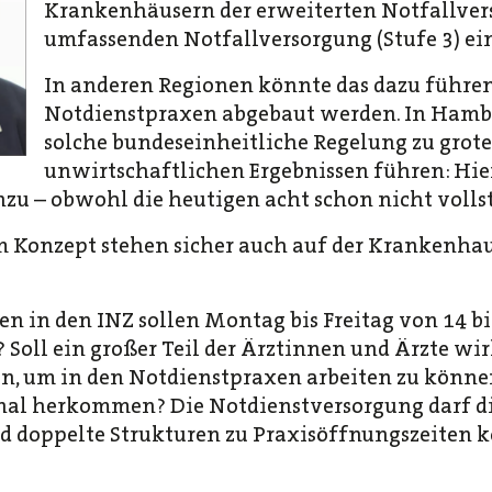
Krankenhäusern der erweiterten Notfallvers
umfassenden Notfallversorgung (Stufe 3) ei
In anderen Regionen könnte das dazu führen
Notdienstpraxen abgebaut werden. In Hamb
solche bundeseinheitliche Regelung zu grote
unwirtschaftlichen Ergebnissen führen: Hi
u – obwohl die heutigen acht schon nicht vollst
m Konzept stehen sicher auch auf der Krankenh
n in den INZ sollen Montag bis Freitag von 14 bis
 Soll ein großer Teil der Ärztinnen und Ärzte wir
n, um in den Notdienstpraxen arbeiten zu können
nal herkommen? Die Notdienstversorgung darf d
d doppelte Strukturen zu Praxisöffnungszeiten k