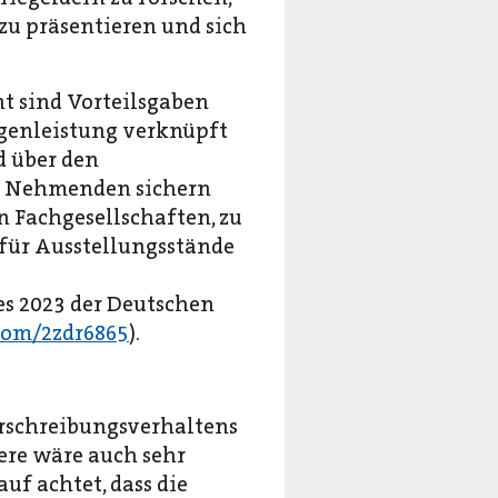
zu präsentieren und sich
nt sind Vorteilsgaben
egenleistung verknüpft
d über den
r Nehmenden sichern
on Fachgesellschaften, zu
für Ausstellungsstände
ses 2023 der Deutschen
.com/2zdr6865
).
erschreibungsverhaltens
ere wäre auch sehr
f achtet, dass die