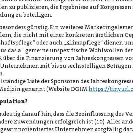
n zu publizieren, die Ergebnisse auf Kongressen 
lung zu beteiligen.
s besonders günstig. Ein weiteres Marketingeleme
lern, die nicht mit einer konkreten ärztlichen G
schaftspflege“ oder auch „Klimapflege“ dienen un
us das allgemeine unspezifische Wohlwollen de
z. B. über die Finanzierung von Jahreskongressen v
nternehmen mit bis zu sechsstelligen Beträgen 
n.
ollständige Liste der Sponsoren des Jahreskongres
e Medizin genannt (Website DGIM
https://tinyurl
pulation?
ndeutig darauf hin, dass die Beeinflussung des V
dere Zuwendungen erfolgreich ist (10). Alles and
 gewinnorientiertes Unternehmen sorgfältig darau