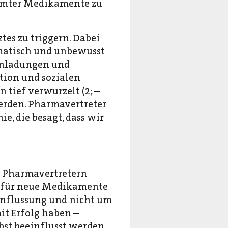
mmter Medikamente zu
ztes zu triggern. Dabei
matisch und unbewusst
 Einladungen und
tion und sozialen
 tief verwurzelt (2; –
werden. Pharmavertreter
, die besagt, dass wir
on Pharmavertretern
le für neue Medikamente
einflussung und nicht um
it Erfolg haben –
lbst beeinflusst werden,