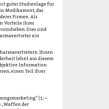
t guter Studienlage für
ein Medikament, das
derer Firmen. Als
 Vorteile ihres
orzuheben. Dies sind
armavertreter ein
harmavertretern. Ihnen
derheit lehnt aus diesem
objektive Information
ren, einen Teil ihrer
hungsmarketing“ (1; –
s „Waffen der