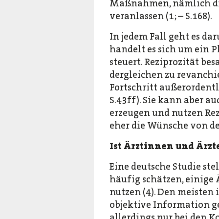
Maßnahmen, nämlich die
veranlassen (1; – S.168).
In jedem Fall geht es dar
handelt es sich um ein
steuert. Reziprozität be
dergleichen zu revanchie
Fortschritt außerordentl
S.43ff). Sie kann aber 
erzeugen und nutzen Rezi
eher die Wünsche von de
Ist Ärztinnen und Ärzt
Eine deutsche Studie ste
häufig schätzen, einige
nutzen (4). Den meisten
objektive Information g
allerdings nur bei den Ko