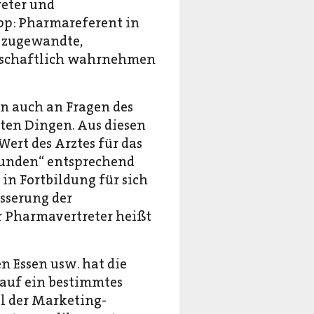
reter und
ipp: Pharmareferent in
e zugewandte,
ndschaftlich wahrnehmen
rn auch an Fragen des
aten Dingen. Aus diesen
Wert des Arztes für das
Kunden“ entsprechend
 in Fortbildung für sich
sserung der
ür Pharmavertreter heißt
n Essen usw. hat die
t auf ein bestimmtes
el der Marketing-