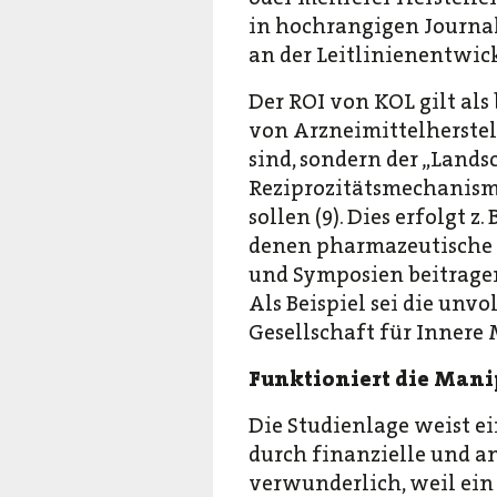
in hochrangigen Journale
an der Leitlinienentwick
Der ROI von KOL gilt al
von Arzneimittelherstel
sind, sondern der „Land
Reziprozitätsmechanism
sollen (9). Dies erfolgt 
denen pharmazeutische U
und Symposien beitrage
Als Beispiel sei die unv
Gesellschaft für Inner
Funktioniert die Mani
Die Studienlage weist ei
durch finanzielle und an
verwunderlich, weil ein