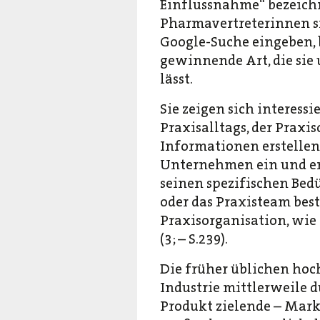
Einflussnahme“ bezeichn
Pharmavertreterinnen si
Google-Suche eingeben, 
gewinnende Art, die sie
lässt.
Sie zeigen sich interess
Praxisalltags, der Prax
Informationen erstellen 
Unternehmen ein und ent
seinen spezifischen Bedü
oder das Praxisteam bes
Praxisorganisation, wie 
(3; – S.239).
Die früher üblichen hoc
Industrie mittlerweile d
Produkt zielende – Marke