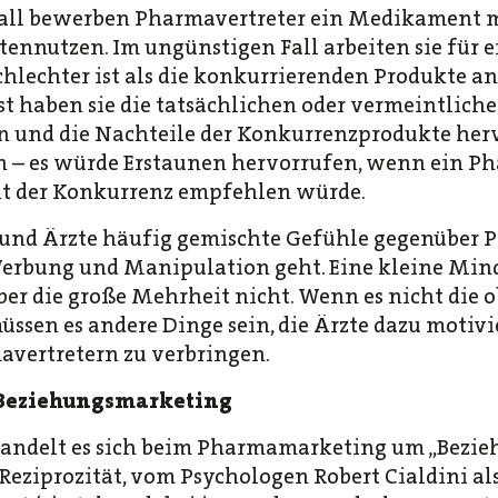
all bewerben Pharmavertreter ein Medikament mi
tennutzen. Im ungünstigen Fall arbeiten sie für 
schlechter ist als die konkurrierenden Produkte an
 haben sie die tatsächlichen oder vermeintlichen
 und die Nachteile der Konkurrenzprodukte herv
n – es würde Erstaunen hervorrufen, wenn ein Ph
t der Konkurrenz empfehlen würde.
und Ärzte häufig gemischte Gefühle gegenüber P
 Werbung und Manipulation geht. Eine kleine Min
ber die große Mehrheit nicht. Wenn es nicht die 
ssen es andere Dinge sein, die Ärzte dazu motivie
vertretern zu verbringen.
Beziehungsmarketing
 handelt es sich beim Pharmamarketing um „Bezie
Reziprozität, vom Psychologen Robert Cialdini al