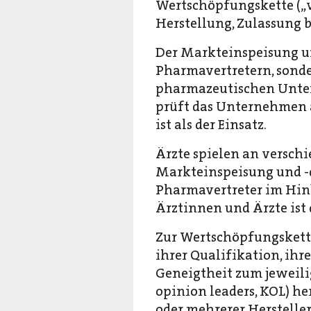
Wertschöpfungskette („
Herstellung, Zulassung 
Der Markteinspeisung u
Pharmavertretern, sonde
pharmazeutischen Unter
prüft das Unternehmen au
ist als der Einsatz.
Ärzte spielen an versch
Markteinspeisung und -d
Pharmavertreter im Hinb
Ärztinnen und Ärzte is
Zur Wertschöpfungskette
ihrer Qualifikation, ihr
Geneigtheit zum jeweili
opinion leaders, KOL) her
oder mehrerer Hersteller