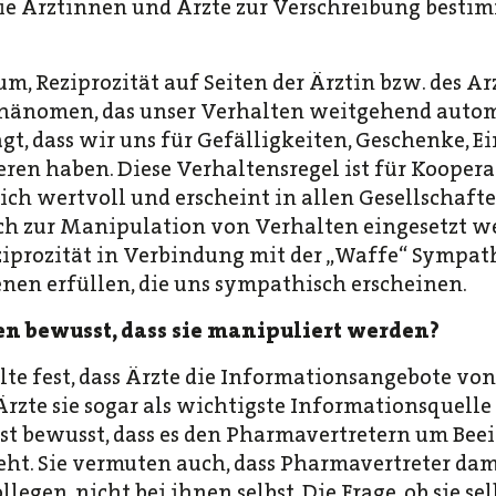
 Ärztinnen und Ärzte zur Verschreibung besti
um, Reziprozität auf Seiten der Ärztin bzw. des Ar
 Phänomen, das unser Verhalten weitgehend auto
sagt, dass wir uns für Gefälligkeiten, Geschenke,
ren haben. Diese Verhaltensregel ist für Koopera
ich wertvoll und erscheint in allen Gesellschaften
auch zur Manipulation von Verhalten eingesetzt 
prozität in Verbindung mit der „Waffe“ Sympathie
nen erfüllen, die uns sympathisch erscheinen.
en bewusst, dass sie manipuliert werden?
llte fest, dass Ärzte die Informationsangebote v
 Ärzte sie sogar als wichtigste Informationsquel
 ist bewusst, dass es den Pharmavertretern um Be
eht. Sie vermuten auch, dass Pharmavertreter dam
llegen, nicht bei ihnen selbst. Die Frage, ob sie se