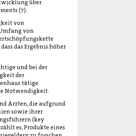
ntwicklung über
ments (7).
gkeit von
m Umfang von
ertschöpfungskette
 dass das Ergebnis höher
htige und bei der
gkeit der
enhaus tätige
ne Notwendigkeit.
nd Ärzten, die aufgrund
nien sowie ihrer
ungsführern (key
zählt es, Produkte eines
riegeldern zu forschen,