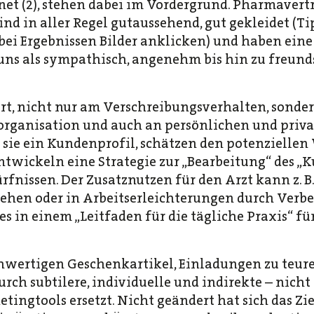
et (2), stehen dabei im Vordergrund. Pharmavert
nd in aller Regel gutaussehend, gut gekleidet (T
bei Ergebnissen Bilder anklicken) und haben ein
 uns als sympathisch, angenehm bis hin zu freu
iert, nicht nur am Verschreibungsverhalten, sonde
isorganisation und auch an persönlichen und priv
sie ein Kundenprofil, schätzen den potenziellen 
wickeln eine Strategie zur „Bearbeitung“ des „
rfnissen. Der Zusatznutzen für den Arzt kann z. B.
tehen oder in Arbeitserleichterungen durch Verbe
es in einem „Leitfaden für die tägliche Praxis“ f
hwertigen Geschenkartikel, Einladungen zu teure
urch subtilere, individuelle und indirekte – nich
tingtools ersetzt. Nicht geändert hat sich das Zi