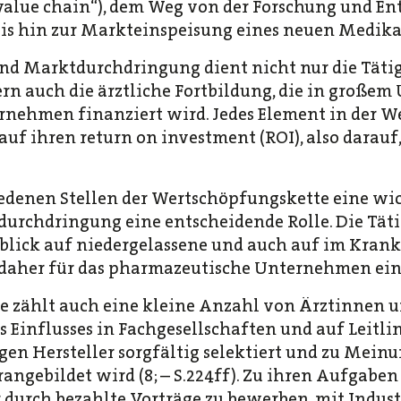
value chain“), dem Weg von der Forschung und E
bis hin zur Markteinspeisung eines neuen Medika
nd Marktdurchdringung dient nicht nur die Täti
rn auch die ärztliche Fortbildung, die in große
nehmen finanziert wird. Jedes Element in der W
f ihren return on investment (ROI), also darauf,
iedenen Stellen der Wertschöpfungskette eine wic
urchdringung eine entscheidende Rolle. Die Täti
lick auf niedergelassene und auch auf im Krank
t daher für das pharmazeutische Unternehmen ei
 zählt auch eine kleine Anzahl von Ärztinnen u
es Einflusses in Fachgesellschaften und auf Leitli
gen Hersteller sorgfältig selektiert und zu Mein
angebildet wird (8; – S.224ff). Zu ihren Aufgaben 
 durch bezahlte Vorträge zu bewerben, mit Indust