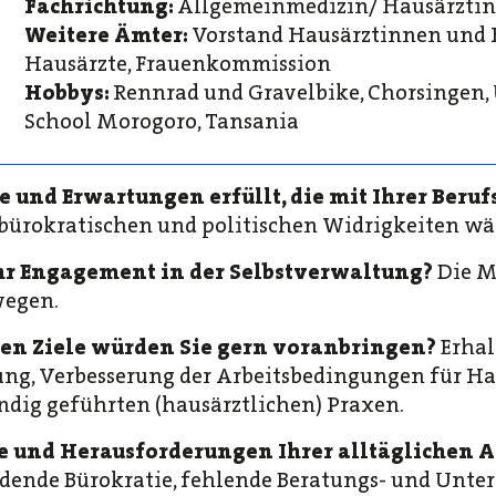
Fachrichtung:
Allgemeinmedizin/ Hausärztin
Weitere Ämter:
Vorstand Hausärztinnen und 
Hausärzte, Frauenkommission
Hobbys:
Rennrad und Gravelbike, Chorsingen,
School Morogoro, Tansania
e und Erwartungen erfüllt, die mit Ihrer Ber
 bürokratischen und politischen Widrigkeiten wä
Ihr Engagement in der Selbstverwaltung?
Die M
wegen.
hen Ziele würden Sie gern voranbringen?
Erhal
ng, Verbesserung der Arbeitsbedingungen für Ha
ändig geführten (hausärztlichen) Praxen.
 und Herausforderungen Ihrer alltäglichen Ar
ordende Bürokratie, fehlende Beratungs- und Unte