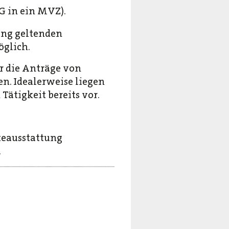
G in ein MVZ).
ung geltenden
glich.
ür die Anträge von
n. Idealerweise liegen
ätigkeit bereits vor.
teausstattung
.