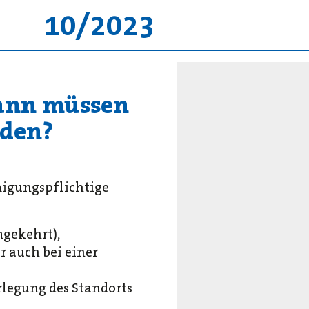
10/2023
Wann müssen
rden?
igungspflichtige
mgekehrt),
r auch bei einer
rlegung des Standorts