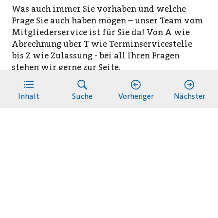
Was auch immer Sie vorhaben und welche
Frage Sie auch haben mögen – unser Team vom
Mitgliederservice ist für Sie da! Von A wie
Abrechnung über T wie Terminservicestelle
bis Z wie Zulassung - bei all Ihren Fragen
stehen wir gerne zur Seite.
MITGLIEDERSERVICE
–
Wir begleiten Sie
Inhalt
Suche
Vorheriger
Nächster
durch das KV-System.
Tel: 040 / 22 802 - 802
Oder nutzen Sie das Kontaktformular auf
www.kvhh.de
. Wir rufen Sie gerne zurück!
Impressum
Datenschutz