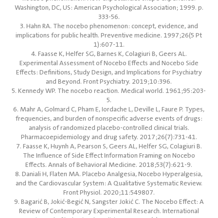
Washington, DC, US: American Psychological Association; 1999. p.
333-56.
3. Hahn RA. The nocebo phenomenon: concept, evidence, and
implications for public health. Preventive medicine. 1997;26(5 Pt
1):607-11.
4. Faasse K, Helfer SG, Barnes K, Colagiuri B, Geers AL.
Experimental Assessment of Nocebo Effects and Nocebo Side
Effects: Definitions, Study Design, and Implications for Psychiatry
and Beyond. Front Psychiatry. 2019;10:396.
5. Kennedy WP. The nocebo reaction. Medical world. 1961;95:203-
5.
6. Mahr A, Golmard C, Pham E, Iordache L, Deville L, Faure P. Types,
frequencies, and burden of nonspecific adverse events of drugs:
analysis of randomized placebo-controlled clinical trials.
Pharmacoepidemiology and drug safety. 2017;26(7):731-41.
7. Faasse K, Huynh A, Pearson S, Geers AL, Helfer SG, Colagiuri B.
The Influence of Side Effect Information Framing on Nocebo
Effects. Annals of Behavioral Medicine. 2018;53(7):621-9.
8. Daniali H, Flaten MA. Placebo Analgesia, Nocebo Hyperalgesia,
and the Cardiovascular System: A Qualitative Systematic Review.
Front Physiol. 2020;11:549807.
9. Bagarić B, Jokić-Begić N, Sangster Jokić C. The Nocebo Effect: A
Review of Contemporary Experimental Research. International