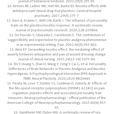
journal of behavioral medicine. 2022;29(3):255-65.
10. Reeves RR, Ladner ME, Hart RH, Burke RS. Nocebo effects with
antidepressant clinical drug trial placebos. General hospital
psychiatry. 2007;29(3):275-7.
11. Kern A, Kramm C, Witt CM, Barth J. The influence of personality
traits on the placebo/nocebo response: A systematic review.
Journal of psychosomatic research. 2020;128:109866.
12. De Pascalis V, Chiaradia C, Carotenuto E. The contribution of
suggestibility and expectation to placebo analgesia phenomenon
in an experimental setting. Pain. 2002;96(3):393-402.
13. Woo KY. Unravelling nocebo effect: the mediating effect of
anxiety between anticipation and pain at wound dressing change.
Journal of clinical nursing. 2015;24(13-14):1975-84.
14. Shi Y, Huang S, Zhan H, Wang Y, Zeng Y, Cai G, et al. Personality
Differences of Brain Networks in Placebo Analgesia and Nocebo
Hyperalgesia: A Psychophysiological Interaction (PPI) Approach in
fMRI. Neural Plasticity. 2020;2020:8820443.
15. Peciña M, Love T, Stohler CS, Goldman D, Zubieta JK. Effects of
the Mu opioid receptor polymorphism (OPRM1 A118G) on pain
regulation, placebo effects and associated personality trait
measures. Neuropsychopharmacology : official publication of the
American College of Neuropsychopharmacology. 2015;40(4):957-
65.
16. Vambheim SM, Flaten MA. A systematic review of sex