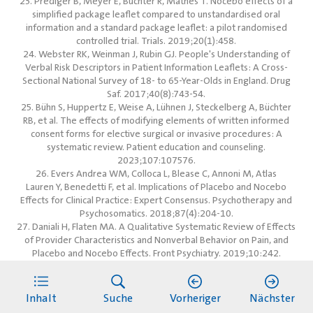
23. Prediger B, Meyer E, Büchter R, Mathes T. Nocebo effects of a
simplified package leaflet compared to unstandardised oral
information and a standard package leaflet: a pilot randomised
controlled trial. Trials. 2019;20(1):458.
24. Webster RK, Weinman J, Rubin GJ. People's Understanding of
Verbal Risk Descriptors in Patient Information Leaflets: A Cross-
Sectional National Survey of 18- to 65-Year-Olds in England. Drug
Saf. 2017;40(8):743-54.
25. Bühn S, Huppertz E, Weise A, Lühnen J, Steckelberg A, Büchter
RB, et al. The effects of modifying elements of written informed
consent forms for elective surgical or invasive procedures: A
systematic review. Patient education and counseling.
2023;107:107576.
26. Evers Andrea WM, Colloca L, Blease C, Annoni M, Atlas
Lauren Y, Benedetti F, et al. Implications of Placebo and Nocebo
Effects for Clinical Practice: Expert Consensus. Psychotherapy and
Psychosomatics. 2018;87(4):204-10.
27. Daniali H, Flaten MA. A Qualitative Systematic Review of Effects
of Provider Characteristics and Nonverbal Behavior on Pain, and
Placebo and Nocebo Effects. Front Psychiatry. 2019;10:242.
28. MacKrill K. Impact of media coverage on side effect reports
from the COVID-19 vaccine. Journal of psychosomatic research.
2023;164:111093.
Inhalt
Suche
Vorheriger
Nächster
29. MacKrill K, Gamble GD, Bean DJ, Cundy T, Petrie KJ. Evidence of