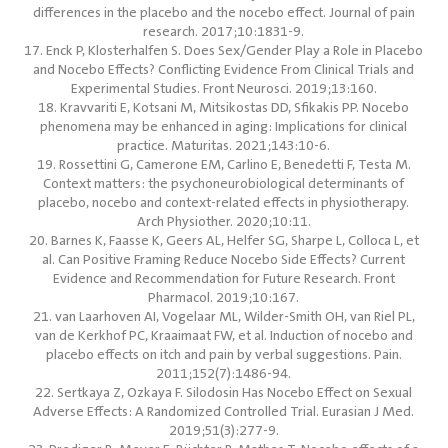
differences in the placebo and the nocebo effect. Journal of pain
research. 2017;10:1831-9.
17. Enck P, Klosterhalfen S. Does Sex/Gender Play a Role in Placebo
and Nocebo Effects? Conflicting Evidence From Clinical Trials and
Experimental Studies. Front Neurosci. 2019;13:160.
18. Kravvariti E, Kotsani M, Mitsikostas DD, Sfikakis PP. Nocebo
phenomena may be enhanced in aging: Implications for clinical
practice. Maturitas. 2021;143:10-6.
19. Rossettini G, Camerone EM, Carlino E, Benedetti F, Testa M.
Context matters: the psychoneurobiological determinants of
placebo, nocebo and context-related effects in physiotherapy.
Arch Physiother. 2020;10:11.
20. Barnes K, Faasse K, Geers AL, Helfer SG, Sharpe L, Colloca L, et
al. Can Positive Framing Reduce Nocebo Side Effects? Current
Evidence and Recommendation for Future Research. Front
Pharmacol. 2019;10:167.
21. van Laarhoven AI, Vogelaar ML, Wilder-Smith OH, van Riel PL,
van de Kerkhof PC, Kraaimaat FW, et al. Induction of nocebo and
placebo effects on itch and pain by verbal suggestions. Pain.
2011;152(7):1486-94.
22. Sertkaya Z, Ozkaya F. Silodosin Has Nocebo Effect on Sexual
Adverse Effects: A Randomized Controlled Trial. Eurasian J Med.
2019;51(3):277-9.